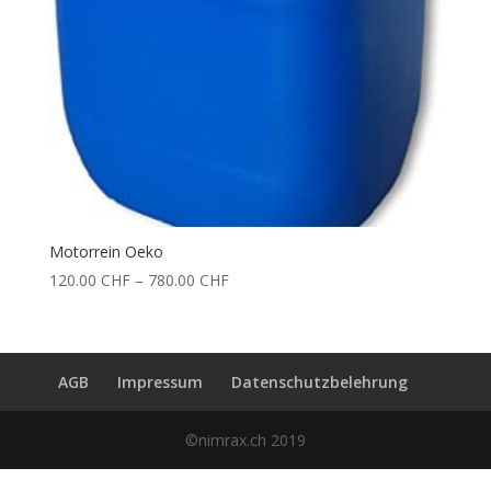
Motorrein Oeko
Price
120.00
CHF
–
780.00
CHF
range:
120.00 CHF
through
780.00 CHF
AGB
Impressum
Datenschutzbelehrung
©nimrax.ch 2019