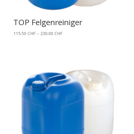
TOP Felgenreiniger
Price
115.50
CHF
–
230.00
CHF
range:
115.50 CHF
through
230.00 CHF