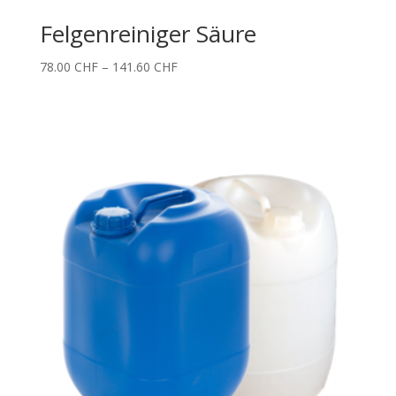
Felgenreiniger Säure
Price
78.00
CHF
–
141.60
CHF
range:
78.00 CHF
through
141.60 CHF