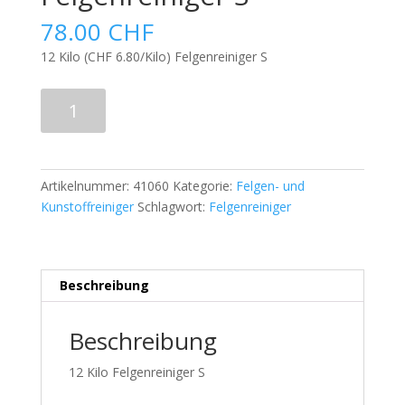
78.00
CHF
12 Kilo (CHF 6.80/Kilo) Felgenreiniger S
12
In den Warenkorb
Kilo
Kessel
Felgenreiniger
S
Artikelnummer:
41060
Kategorie:
Felgen- und
Menge
Kunstoffreiniger
Schlagwort:
Felgenreiniger
Beschreibung
Beschreibung
12 Kilo Felgenreiniger S