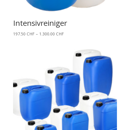
Intensivreiniger
Price
197.50
CHF
–
1.300.00
CHF
range:
197.50 CHF
through
1.300.00 CHF