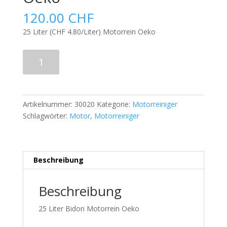
120.00
CHF
25 Liter (CHF 4.80/Liter) Motorrein Oeko
25
In den Warenkorb
Liter
Bidon
Motorrein
Oeko
Artikelnummer:
30020
Kategorie:
Motorreiniger
Menge
Schlagwörter:
Motor
,
Motorreiniger
Beschreibung
Beschreibung
25 Liter Bidon Motorrein Oeko