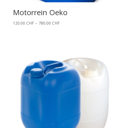
Motorrein Oeko
Price
120.00
CHF
–
780.00
CHF
range:
120.00 CHF
through
780.00 CHF