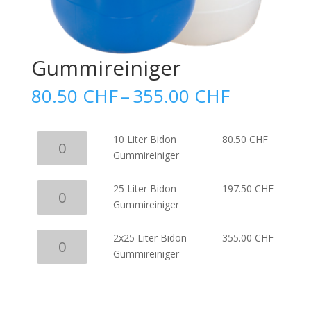
Gummireiniger
Price
80.50
CHF
–
355.00
CHF
range:
80.50 CH
through
10
10 Liter Bidon
80.50
CHF
355.00 C
Liter
Gummireiniger
Bidon
Gummireiniger
25
25 Liter Bidon
197.50
CHF
Menge
Liter
Gummireiniger
Bidon
Gummireiniger
2x25
2x25 Liter Bidon
355.00
CHF
Menge
Liter
Gummireiniger
Bidon
Gummireiniger
In den Warenkorb
Menge