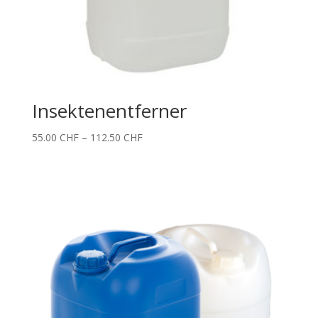
Insektenentferner
Price
55.00
CHF
–
112.50
CHF
range:
55.00 CHF
through
112.50 CHF