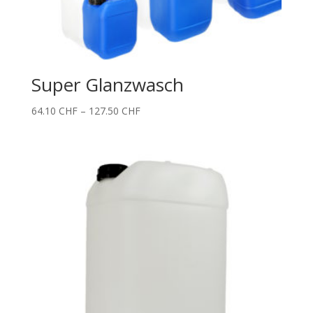
Super Glanzwasch
Price
64.10
CHF
–
127.50
CHF
range:
64.10 CHF
through
127.50 CHF