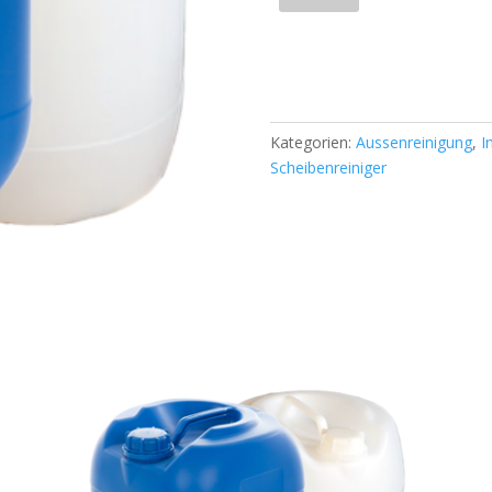
Menge
Bidon
Scheibenreiniger
In den Warenkorb
Extra
Menge
Kategorien:
Aussenreinigung
,
I
Scheibenreiniger