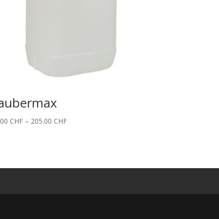
aubermax
Price
.00
CHF
–
205.00
CHF
range:
95.00 CHF
through
205.00 CHF