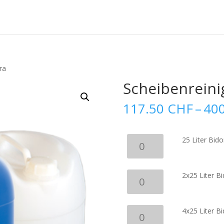
ra
Scheibenreini
117.50
CHF
–
40
25
25 Liter Bido
Liter
Bidon
Scheibenreiniger
2x25
2x25 Liter B
Extra
Liter
Menge
Bidon
Scheibenreiniger
4x25
4x25 Liter B
Extra
Liter