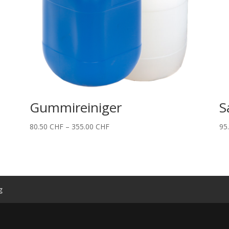
Gummireiniger
S
Price
80.50
CHF
–
355.00
CHF
95
range:
80.50 CHF
through
355.00 CHF
g