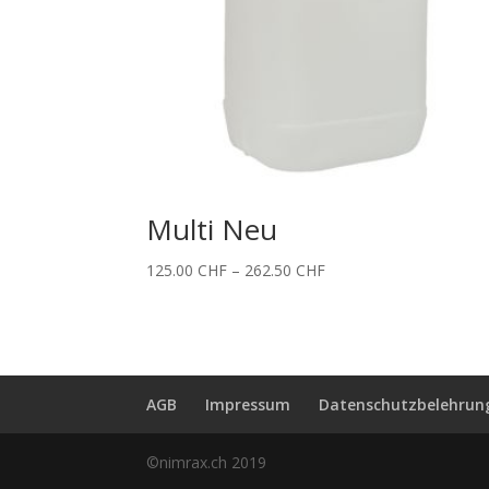
Multi Neu
Price
125.00
CHF
–
262.50
CHF
range:
125.00 CHF
through
262.50 CHF
AGB
Impressum
Datenschutzbelehrun
©nimrax.ch 2019