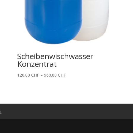
Scheibenwischwasser
Konzentrat
Price
120.00
CHF
–
960.00
CHF
range:
120.00 CHF
through
960.00 CHF
g