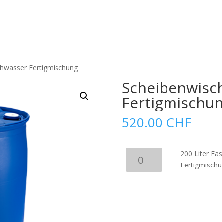
chwasser Fertigmischung
Scheibenwisc
Fertigmischu
520.00
CHF
200
200 Liter Fa
Liter
Fertigmisch
Fass
Scheibenwischwasser
In den Warenkorb
Fertigmischung
Menge