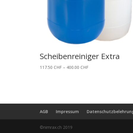
Scheibenreiniger Extra
Price
117.50
CHF
–
400.00
CHF
range:
117.50 CHF
through
400.00 CHF
AGB
Impressum
Datenschutzbelehrun
©nimrax.ch 2019